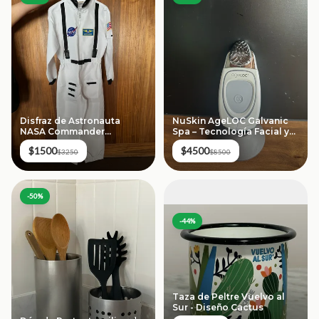
Disfraz de Astronauta
NuSkin AgeLOC Galvanic
NASA Commander
Spa – Tecnología Facial y
(Original)
Capilar
$1500
$4500
$3250
$8500
-
50
%
-
44
%
Taza de Peltre Vuelvo al
Sur - Diseño Cactus