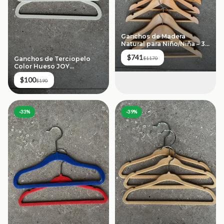
Ganchos de Madera
Natural para Niño/Niña – 39
piezas
$741
$1170
Ganchos de Terciopelo
Color Hueso JOY
(Premium) – 10 piezas
$100
$190
-
33
%
-
39
%