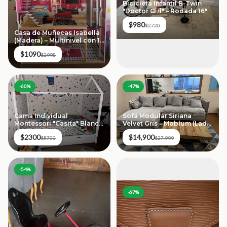
Bicicleta Infantil B-Twin
"Doctor Girl" – Rodada 16"
$980
$2720
Casa de Muñecas Isabella
(Madera) – Multinivel con 10
Accesorios
$1090
$2998
-
60
%
-
47
%
Cama Individual
Sofá Modular Siriana
Montessori "Casita" Blanca
Velvet Gris – Moblum (Lado
con Duplex
Izquierdo)
$2300
$14,900
$5700
$27,999
-
54
%
-
67
%