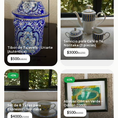
Servicio para Café o Té
Noritake (3 piezas)
Tibor de Talavera – Uriarte
(Auténtica)
$3000
$6250
$500
$1850
-
45
%
-
63
%
Abstracción en Verde –
Odilon (1993)
Set de 8 Tazas para
Espresso – Noritake
$500
$1350
$4000
$7250