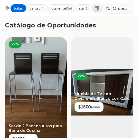
Ordenar
todas
centro
(
4
)
poniente
(
36
)
sur
(
1
)
norte
oriente
Catálogo de Oportunidades
-
56
%
-
60
%
Mueble de TV con
Divisiones Blanco con Café
$1800
$4500
Set de 2 Bancos Altos para
Barra de Cocina