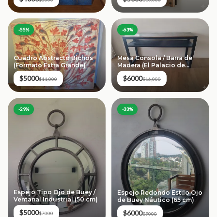
-
55
%
-
63
%
Cuadro Abstracto Bichos
Mesa Consola / Barra de
(Formato Extra Grande)
Madera (El Palacio de
Hierro)
$5000
$6000
$11,000
$16,000
-
33
%
-
29
%
Espejo Tipo Ojo de Buey /
Espejo Redondo Estilo Ojo
Ventanal Industrial (50 cm)
de Buey Náutico (65 cm)
$5000
$6000
$7000
$9000