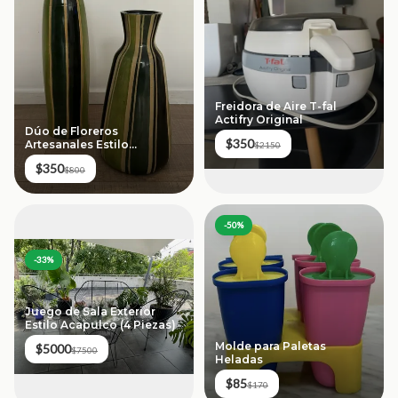
Freidora de Aire T-fal
Actifry Original
Dúo de Floreros
$350
Artesanales Estilo
$2150
Orgánico
$350
$800
-
50
%
-
33
%
Juego de Sala Exterior
Estilo Acapulco (4 Piezas)
Molde para Paletas
$5000
$7500
Heladas
$85
$170