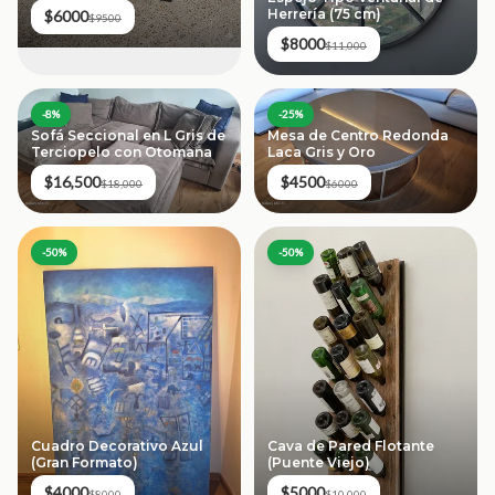
Herrería (75 cm)
$6000
$9500
$8000
$11,000
-
8
%
-
25
%
Sofá Seccional en L Gris de
Mesa de Centro Redonda
Terciopelo con Otomana
Laca Gris y Oro
$16,500
$4500
$18,000
$6000
-
50
%
-
50
%
Cuadro Decorativo Azul
Cava de Pared Flotante
(Gran Formato)
(Puente Viejo)
$4000
$5000
$8000
$10,000