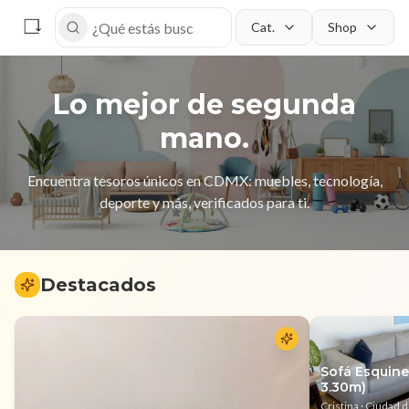
Cat.
Shop
Buscar
Lo mejor de segunda
mano.
Encuentra tesoros únicos en CDMX: muebles, tecnología,
deporte y más, verificados para ti.
Destacados
Sofá Esquine
3.30m)
Cristina
· Ciudad 