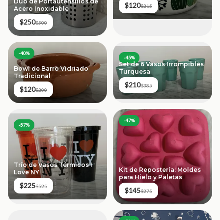
Dúo de Portautensilios de
$120
$215
Acero Inoxidable
$250
$500
-
40
%
-
45
%
Set de 6 Vasos Irrompibles
Bowl de Barro Vidriado
Turquesa
Tradicional
$210
$385
$120
$200
-
47
%
-
57
%
Trío de Vasos Térmicos I
Kit de Repostería: Moldes
Love NY
para Hielo y Paletas
$225
$525
$145
$275