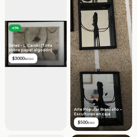
-
65
%
Seres – L. Carski (Tinta
sobre papel algodón)
$3000
$8500
Arte Popular Brasileño –
Esculturas en caja
$500
$900