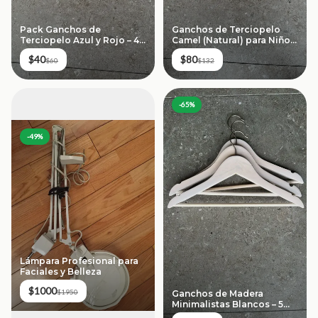
Pack Ganchos de
Ganchos de Terciopelo
Terciopelo Azul y Rojo – 4
Camel (Natural) para Niños
piezas
– 8 piezas
$40
$80
$60
$132
-
65
%
-
49
%
Lámpara Profesional para
Faciales y Belleza
$1000
$1950
Ganchos de Madera
Minimalistas Blancos – 5
piezas