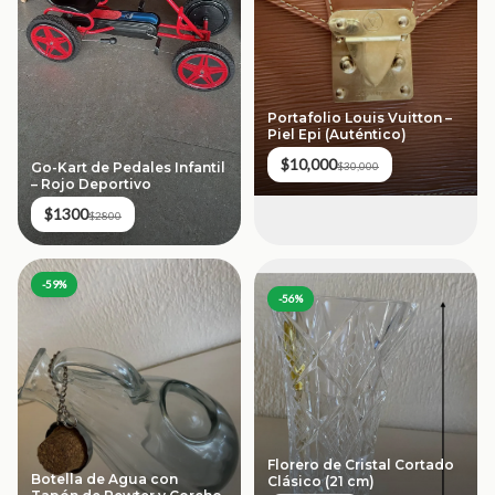
Portafolio Louis Vuitton –
Piel Epi (Auténtico)
$10,000
Go-Kart de Pedales Infantil
$30,000
– Rojo Deportivo
$1300
$2800
-
59
%
-
56
%
Florero de Cristal Cortado
Botella de Agua con
Clásico (21 cm)