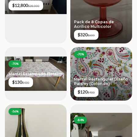
$12,800
$28,000
Pack de 8 Copas de
Acrílico Multicolor
$320
$600
-
70
%
-
70
%
Mantel Estampado Floral
Mantel Rectangular Diseño
$130
$430
Paisley (Colorido)
$120
$400
-
56
%
-
84
%