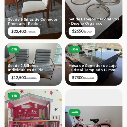
Set de Espejos Decorativos
Set de 8 Sillas de Comedor
– Diseño Orgánico
Premium – Estilo
Contemporáneo (8 sillas)
$2650
$22,400
$6000
$40,000
-
57
%
-
50
%
Set de 2 Sillones
Mesa de Comedor de Lujo
Individuales de Piel –
– Cristal Templado 12 mm
Moblum
(10 Personas)
$12,500
$7300
$29,000
$14,700
-
64
%
-
64
%