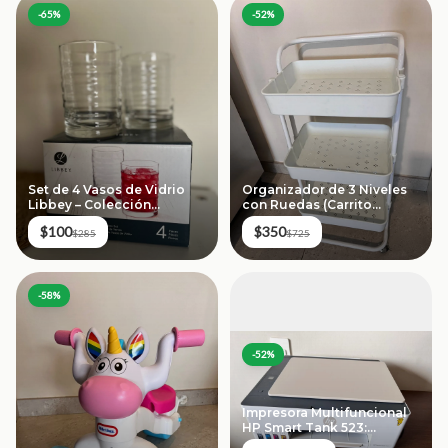
-
65
%
-
52
%
Set de 4 Vasos de Vidrio
Organizador de 3 Niveles
Libbey – Colección
con Ruedas (Carrito
"Pueblo" (Nuevos en Caja)
Auxiliar Blanco)
$100
$350
$285
$725
-
58
%
-
52
%
Impresora Multifuncional
HP Smart Tank 523:
Sistema de Tinta Continua