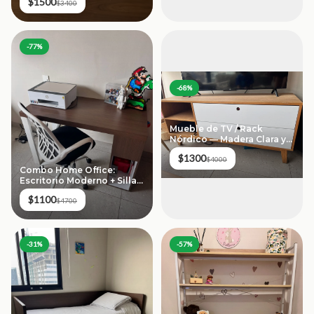
$1500
$3400
-
77
%
-
68
%
Mueble de TV / Rack
Nórdico — Madera Clara y
Blanco
$1300
$4000
Combo Home Office:
Escritorio Moderno + Silla
Ergonómica
$1100
$4700
-
31
%
-
57
%