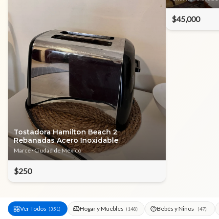
$45,000
Tostadora Hamilton Beach 2
Rebanadas Acero Inoxidable
Marce
· Ciudad de México
$250
Ver Todos
Hogar y Muebles
Bebés y Niños
(
351
)
(
148
)
(
47
)