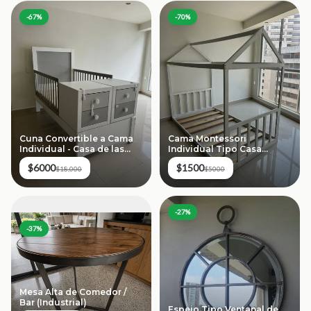
-
67
%
-
70
%
Cuna Convertible a Cama
Cama Montessori
Individual - Casa de las
Individual Tipo Casa
Lomas (Blanco/Gris)
(Blanca) - Madera
$6000
$1500
$18,000
$5000
-
27
%
-
37
%
Mesa Alta de Comedor /
Bar (Industrial)
Espejo Tipo Ventanal de