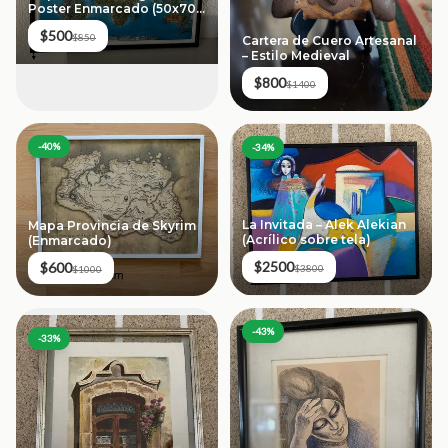
Poster Enmarcado (50x70
cm)
$500
$850
Cartera de Cuero Artesanal
– Estilo Medieval
$800
$1400
-
40
%
-
34
%
La Invitada – Alek Alekian
Mapa Provincia de Skyrim
(Acrílico sobre tela)
(Enmarcado)
$2500
$600
$3800
$1000
-
43
%
-
33
%