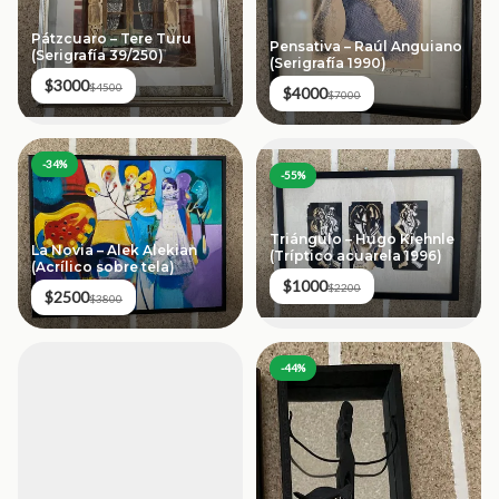
Pátzcuaro – Tere Turu
Pensativa – Raúl Anguiano
(Serigrafía 39/250)
(Serigrafía 1990)
$3000
$4500
$4000
$7000
-
34
%
-
55
%
Triángulo – Hugo Kiehnle
La Novia – Alek Alekian
(Tríptico acuarela 1996)
(Acrílico sobre tela)
$1000
$2200
$2500
$3800
-
44
%