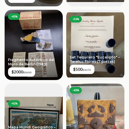
-
45
%
-
53
%
Set Tequilero "Eucalipto" –
Fragmento Auténtico del
Tereluz Flores (7 piezas)
Muro de Berlín (1989)
$500
$1075
$2000
$3650
-
43
%
-
41
%
Mapa Mundi Geográfico –