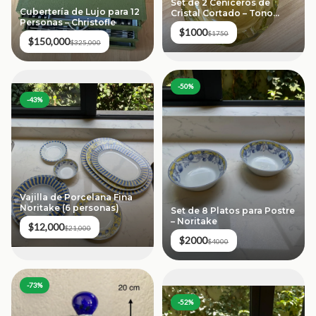
Set de 2 Ceniceros de
Cubertería de Lujo para 12
Cristal Cortado – Tono
Personas – Christofle
Ámbar
$1000
$1750
$150,000
$325,000
-
50
%
-
43
%
Vajilla de Porcelana Fina
Noritake (6 personas)
Set de 8 Platos para Postre
– Noritake
$12,000
$21,000
$2000
$4000
-
73
%
-
52
%