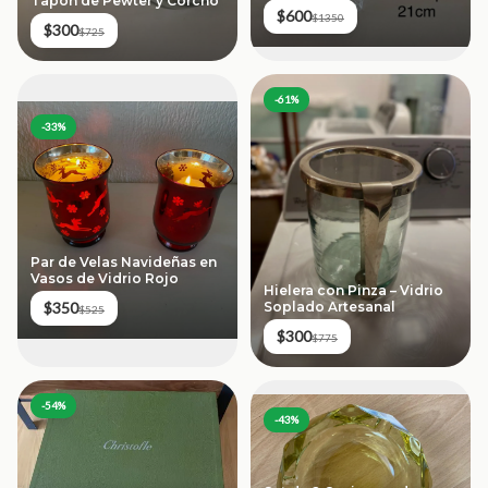
Tapón de Pewter y Corcho
$600
$1350
$300
$725
-
61
%
-
33
%
Par de Velas Navideñas en
Vasos de Vidrio Rojo
Hielera con Pinza – Vidrio
Soplado Artesanal
$350
$525
$300
$775
-
54
%
-
43
%