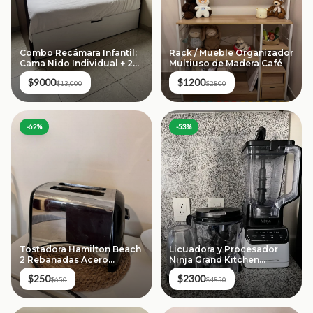
Combo Recámara Infantil:
Rack / Mueble Organizador
Cama Nido Individual + 2
Multiuso de Madera Café
Colchones + Estantería
$9000
$1200
Organizadora
$13,000
$2800
-
62
%
-
53
%
Licuadora y Procesador
Tostadora Hamilton Beach
Ninja Grand Kitchen
2 Rebanadas Acero
System 1200W (Auto-iQ)
Inoxidable
$2300
$250
$4850
$650