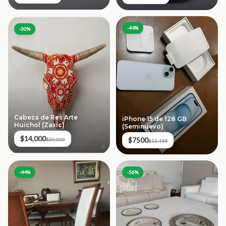
-
44
%
-
30
%
Cabeza de Res Arte
iPhone 15 de 128 GB
Huichol (Zaxic)
(Seminuevo)
$14,000
$7500
$20,000
$13,499
-
44
%
-
56
%