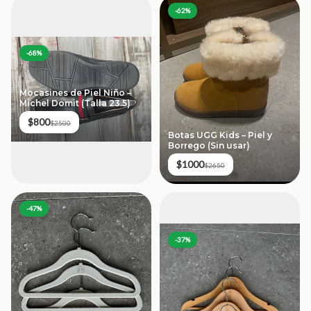
-
62
%
-
68
%
Mocasines de Piel Niño –
Michel Domit (Talla 23.5)
$800
$2500
Botas UGG Kids – Piel y
Borrego (Sin usar)
$1000
$2650
-
47
%
-
37
%