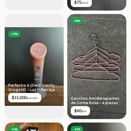
$75
$212
-
58
%
-
79
%
Perfectio X (Zero Gravity -
Orogold) – Luz Infrarroja
$15,000
$70,000
Ganchos Antiderrapantes
de Goma Rosa – 4 piezas
$40
$95
-
54
%
-
47
%